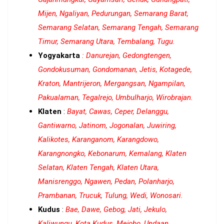
Mijen, Ngaliyan, Pedurungan, Semarang Barat,
Semarang Selatan, Semarang Tengah, Semarang
Timur, Semarang Utara, Tembalang, Tugu.
Yogyakarta
:
Danurejan, Gedongtengen,
Gondokusuman, Gondomanan, Jetis, Kotagede,
Kraton, Mantrijeron, Mergangsan, Ngampilan,
Pakualaman, Tegalrejo, Umbulharjo, Wirobrajan.
Klaten
:
Bayat, Cawas, Ceper, Delanggu,
Gantiwarno, Jatinom, Jogonalan, Juwiring,
Kalikotes, Karanganom, Karangdowo,
Karangnongko, Kebonarum, Kemalang, Klaten
Selatan, Klaten Tengah, Klaten Utara,
Manisrenggo, Ngawen, Pedan, Polanharjo,
Prambanan, Trucuk, Tulung, Wedi, Wonosari.
Kudus
:
Bae, Dawe, Gebog, Jati, Jekulo,
Kaliwungu, Kota Kudus, Mejobo, Undaan.