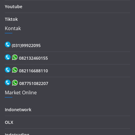
Youtube
Tiktok
Kontak
(031)99922095
082132460155
082116688110
087751082207
Market Online
Indonetwork
OLX
Indotrading