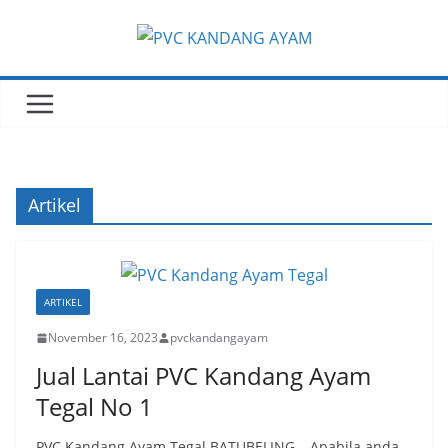
Skip
to
content
Artikel
ARTIKEL
November 16, 2023
pvckandangayam
Jual Lantai PVC Kandang Ayam
Tegal No 1
PVC Kandang Ayam Tegal BATUBELING – Apabila anda