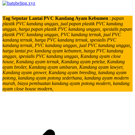
Tag Seputar Lantai PVC Kandang Ayam Kebumen
:
papan
plastik PVC kandang unggas, jual papan plastik PVC kandang
unggas, harga papan plastik PVC kandang unggas, spesialis papan
plastik PVC kandang unggas, PVC kandang ternak, jual PVC
kandang ternak, harga PVC kandang ternak, spesialis PVC
kandang ternak, PVC kandang unggas, jual PVC kandang unggas,
harga lantai pvc kandang ayam kebumen, harga PVC kandang
unggas, spesialis PVC kandang unggas, Kandang ayam close
house, Kandang ayam ternak, Kandang ayam petelur, Kandang
ayam broiler, Kandang ayam umbaran, Kandang ayam lawyer,
Kandang ayam grower, Kandang ayam breeding, kandang ayam
potong, kandang ayam potong sederhana, kandang ayam modern
murah, biaya pembuatan kandang ayam potong modern, kandang
ayam close house modern,