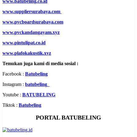
www.batubeling.co.id
www.suppliersurabaya.com
www.pvcboardsurabaya.com
www.pvckandangayam.xyz
www.pintulipat.co.id
www.plafokakustik.xyz
Temukan juga kami di media sosial :
Facebook :
Batubeling
Instagram :
batubeling_
Youtube :
BATUBELING
Tiktok :
Batubeling
PORTAL BATUBELING