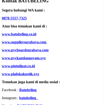
Kontak BATUBELING
Segera hubungi WA kami :
0878-5557-7325
Atau bisa temukan kami di :
www.batubeling.co.id
www.suppliersurabaya.com
www.pvcboardsurabaya.com
www.pvckandangayam.xyz
www.pintulipat.co.id
www.plafokakustik.xyz
Temukan juga kami di media sosial :
Facebook :
Batubeling
Instagram :
batubeling_