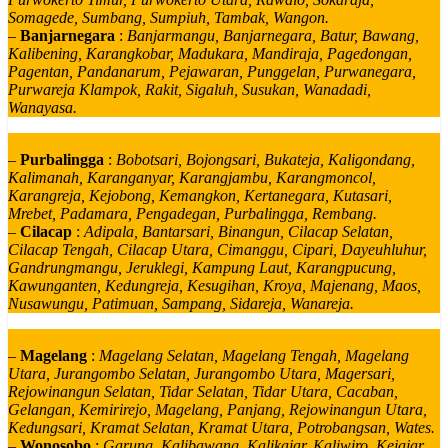
Somagede, Sumbang, Sumpiuh, Tambak, Wangon.
–
Banjarnegara
:
Banjarmangu, Banjarnegara, Batur, Bawang,
Kalibening, Karangkobar, Madukara, Mandiraja, Pagedongan,
Pagentan, Pandanarum, Pejawaran, Punggelan, Purwanegara,
Purwareja Klampok, Rakit, Sigaluh, Susukan, Wanadadi,
Wanayasa.
–
Purbalingga
:
Bobotsari, Bojongsari, Bukateja, Kaligondang,
Kalimanah, Karanganyar, Karangjambu, Karangmoncol,
Karangreja, Kejobong, Kemangkon, Kertanegara, Kutasari,
Mrebet, Padamara, Pengadegan, Purbalingga, Rembang.
–
Cilacap
:
Adipala, Bantarsari, Binangun, Cilacap Selatan,
Cilacap Tengah, Cilacap Utara, Cimanggu, Cipari, Dayeuhluhur,
Gandrungmangu, Jeruklegi, Kampung Laut, Karangpucung,
Kawunganten, Kedungreja, Kesugihan, Kroya, Majenang, Maos,
Nusawungu, Patimuan, Sampang, Sidareja, Wanareja.
–
Magelang
:
Magelang Selatan, Magelang Tengah, Magelang
Utara, Jurangombo Selatan, Jurangombo Utara, Magersari,
Rejowinangun Selatan, Tidar Selatan, Tidar Utara, Cacaban,
Gelangan, Kemirirejo, Magelang, Panjang, Rejowinangun Utara,
Kedungsari, Kramat Selatan, Kramat Utara, Potrobangsan, Wates.
–
Wonosobo
:
Garung, Kalibawang, Kalikajar, Kaliwiro, Kejajar,