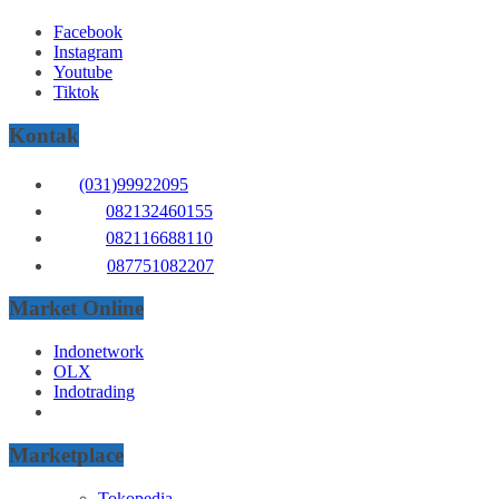
Facebook
Instagram
Youtube
Tiktok
Kontak
(031)99922095
082132460155
082116688110
087751082207
Market Online
Indonetwork
OLX
Indotrading
Marketplace
Tokopedia