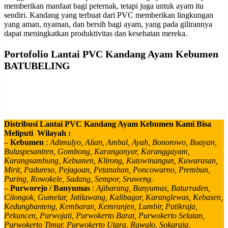
memberikan manfaat bagi peternak, tetapi juga untuk ayam itu
sendiri. Kandang yang terbuat dari PVC memberikan lingkungan
yang aman, nyaman, dan bersih bagi ayam, yang pada gilirannya
dapat meningkatkan produktivitas dan kesehatan mereka.
Portofolio Lantai PVC Kandang Ayam Kebumen
BATUBELING
Distribusi Lantai PVC Kandang Ayam Kebumen Kami Bisa
Meliputi Wilayah :
–
Kebumen
:
Adimulyo, Alian, Ambal, Ayah, Bonorowo, Buayan,
Buluspesantren, Gombong, Karanganyar, Karanggayam,
Karangsambung, Kebumen, Klirong, Kutowinangun, Kuwarasan,
Mirit, Padureso, Pejagoan, Petanahan, Poncowarno, Prembun,
Puring, Rowokele, Sadang, Sempor, Sruweng.
–
Purworejo / Banyumas
:
Ajibarang, Banyumas, Baturraden,
Cilongok, Gumelar, Jatilawang, Kalibagor, Karanglewas, Kebasen,
Kedungbanteng, Kembaran, Kemranjen, Lumbir, Patikraja,
Pekuncen, Purwojati, Purwokerto Barat, Purwokerto Selatan,
Purwokerto Timur, Purwokerto Utara, Rawalo, Sokaraja,