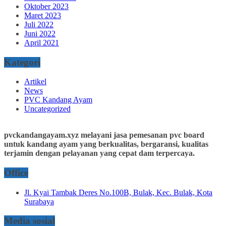
Oktober 2023
Maret 2023
Juli 2022
Juni 2022
April 2021
Kategori
Artikel
News
PVC Kandang Ayam
Uncategorized
pvckandangayam.xyz melayani jasa pemesanan pvc board
untuk kandang ayam yang berkualitas, bergaransi, kualitas
terjamin dengan pelayanan yang cepat dam terpercaya.
Office
Jl. Kyai Tambak Deres No.100B, Bulak, Kec. Bulak, Kota
Surabaya
Media sosial