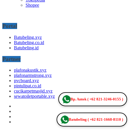
Shopee
Portal
Batubeling.xyz
Batubeling.co.id
Batubeling.id
Partner
plafonakustik.xyz
plafonarmstrong.xyz
pvcboard.xyz
pintulipat.co.id
cucikarpetmasjid.xyz
sewatoiletportable.xyz
Bp. Antok ( +62 821-3246-0155 )
Batubeling ( +62 821-1668-8110 )