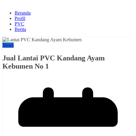
Beranda
Profil
PVC
Berita
News
Jual Lantai PVC Kandang Ayam
Kebumen No 1