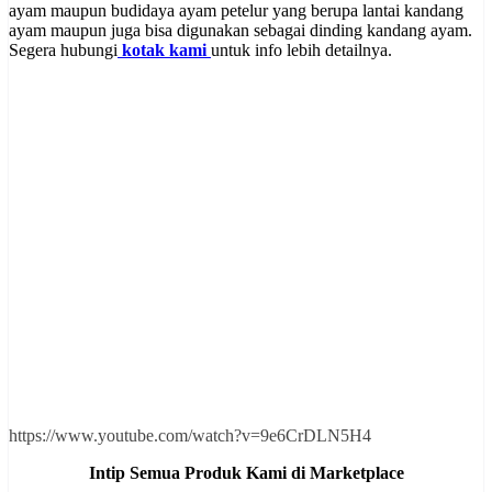
ayam maupun budidaya ayam petelur yang berupa lantai kandang
ayam maupun juga bisa digunakan sebagai dinding kandang ayam.
Segera hubungi
kotak kami
untuk info lebih detailnya.
https://www.youtube.com/watch?v=9e6CrDLN5H4
Intip Semua Produk Kami di Marketplace