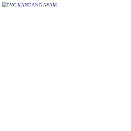
Skip
to
content