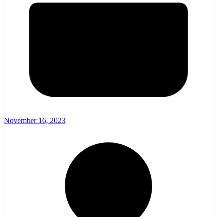
November 16, 2023