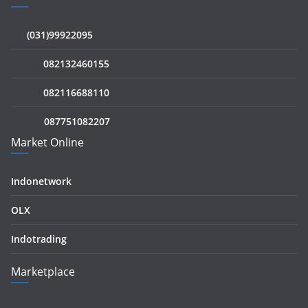
(031)99922095
082132460155
082116688110
087751082207
Market Online
Indonetwork
OLX
Indotrading
Marketplace