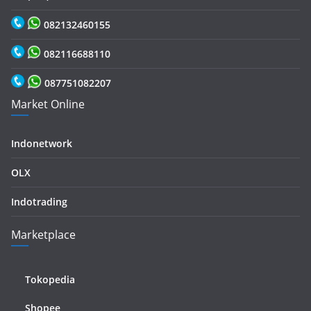
082132460155
082116688110
087751082207
Market Online
Indonetwork
OLX
Indotrading
Marketplace
Tokopedia
Shopee