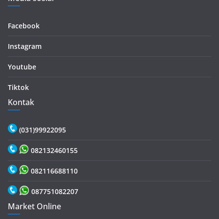
Facebook
Instagram
Youtube
Tiktok
Kontak
(031)99922095
082132460155
082116688110
087751082207
Market Online