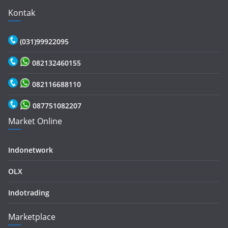
Kontak
(031)99922095
082132460155
082116688110
087751082207
Market Online
Indonetwork
OLX
Indotrading
Marketplace