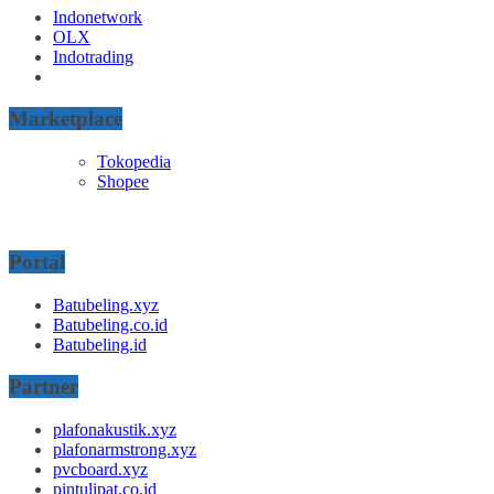
Indonetwork
OLX
Indotrading
Marketplace
Tokopedia
Shopee
Portal
Batubeling.xyz
Batubeling.co.id
Batubeling.id
Partner
plafonakustik.xyz
plafonarmstrong.xyz
pvcboard.xyz
pintulipat.co.id