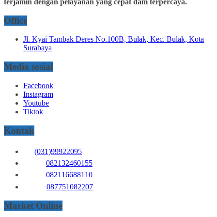
terjamin dengan pelayanan yang cepat dam terpercaya.
Office
Jl. Kyai Tambak Deres No.100B, Bulak, Kec. Bulak, Kota
Surabaya
Media sosial
Facebook
Instagram
Youtube
Tiktok
Kontak
(031)99922095
082132460155
082116688110
087751082207
Market Online