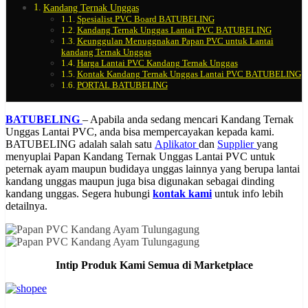
Kandang Ternak Unggas
Spesialist PVC Board BATUBELING
Kandang Ternak Unggas Lantai PVC BATUBELING
Keunggulan Menuggnakan Papan PVC untuk Lantai
kandang Ternak Unggas
Harga Lantai PVC Kandang Ternak Unggas
Kontak Kandang Ternak Unggas Lantai PVC BATUBELING
PORTAL BATUBELING
BATUBELING
– Apabila anda sedang mencari Kandang Ternak
Unggas Lantai PVC, anda bisa mempercayakan kepada kami.
BATUBELING adalah salah satu
Aplikator
dan
Supplier
yang
menyuplai Papan Kandang Ternak Unggas Lantai PVC untuk
peternak ayam maupun budidaya unggas lainnya yang berupa lantai
kandang unggas maupun juga bisa digunakan sebagai dinding
kandang unggas. Segera hubungi
kontak kami
untuk info lebih
detailnya.
Intip Produk Kami Semua di Marketplace