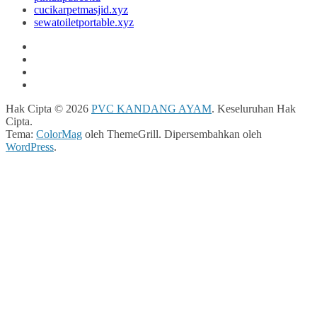
cucikarpetmasjid.xyz
sewatoiletportable.xyz
Hak Cipta © 2026
PVC KANDANG AYAM
. Keseluruhan Hak
Cipta.
Tema:
ColorMag
oleh ThemeGrill. Dipersembahkan oleh
WordPress
.