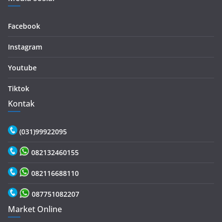
Facebook
Instagram
Youtube
Tiktok
Kontak
(031)99922095
082132460155
082116688110
087751082207
Market Online