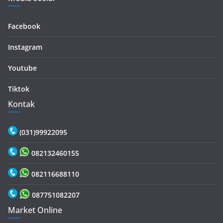
Facebook
Instagram
Youtube
Tiktok
Kontak
(031)99922095
082132460155
082116688110
087751082207
Market Online